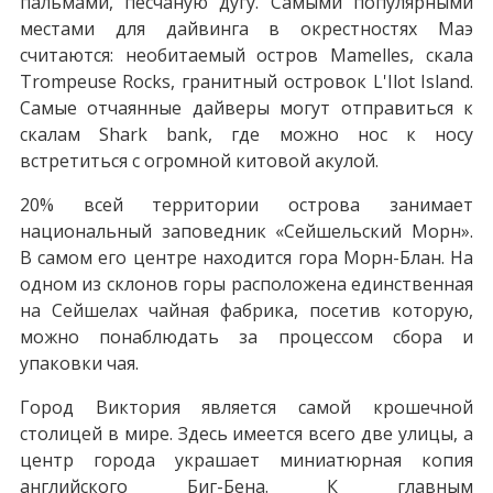
пальмами, песчаную дугу. Самыми популярными
местами для дайвинга в окрестностях Маэ
считаются: необитаемый остров Mamelles, скала
Trompeuse Rocks, гранитный островок L'Ilot Island.
Самые отчаянные дайверы могут отправиться к
скалам Shark bank, где можно нос к носу
встретиться с огромной китовой акулой.
20% всей территории острова занимает
национальный заповедник «Сейшельский Морн».
В самом его центре находится гора Морн-Блан. На
одном из склонов горы расположена единственная
на Сейшелах чайная фабрика, посетив которую,
можно понаблюдать за процессом сбора и
упаковки чая.
Город Виктория является самой крошечной
столицей в мире. Здесь имеется всего две улицы, а
центр города украшает миниатюрная копия
английского Биг-Бена. К главным