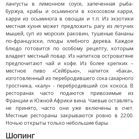
лангусты в лимонном соусе, запеченная рыба-
буржуа, крабы и осьминоги в кокосовом карри,
карри из осьминога в овощах и т.п. Из экзотики
местная кухня может предложить рагу из летучих
мышей, суп из морских раковин, тушеные бананы
по-французски, плоды хлебного дерева. Каждое
блюдо готовится по особому рецепту, которым
владеет местный повар. Из напитков островитяне
предпочитают чай и кофе. Из более крепких –
местное пиво «Сейбрью», напиток «бака»,
изготовленный из перебродившего сока сахарного
тростника, «калу» - перебродивший сок кокоса. В
ресторанах часто подаются привозимые из
Франции и Южной Африки вина. Чаевые оставлять
не принято, часто они уже включены в счет.
Местные рестораны закрываются ровно в 22:00.
Ночью открыты только небольшие бары.
Шопинг