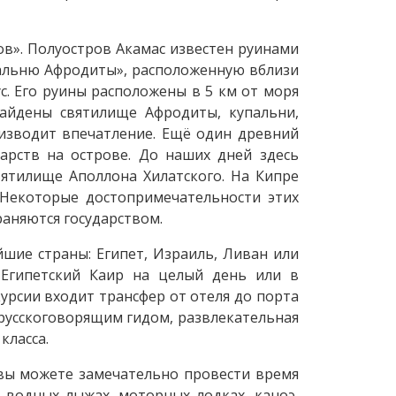
ов». Полуостров Акамас известен руинами
пальню Афродиты», расположенную вблизи
с. Его руины расположены в 5 км от моря
найдены святилище Афродиты, купальни,
изводит впечатление. Ещё один древний
арств на острове. До наших дней здесь
вятилище Аполлона Хилатского. На Кипре
 Некоторые достопримечательности этих
аняются государством.
шие страны: Египет, Израиль, Ливан или
 Египетский Каир на целый день или в
урсии входит трансфер от отеля до порта
 русскоговорящим гидом, развлекательная
класса.
 вы можете замечательно провести время
а водных лыжах, моторных лодках, каноэ,