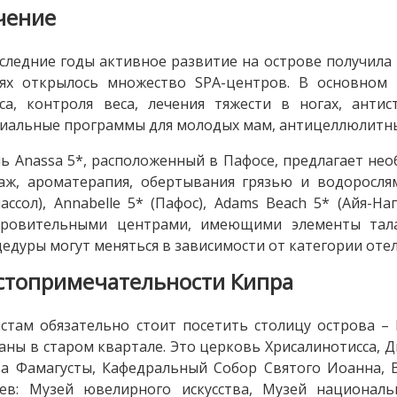
чение
следние годы активное развитие на острове получила
лях открылось множество SPA-центров. В основном 
са, контроля веса, лечения тяжести в ногах, антис
иальные программы для молодых мам, антицеллюлитны
ь Anassa 5*, расположенный в Пафосе, предлагает необ
аж, ароматерапия, обертывания грязью и водорослям
ассол), Annabelle 5* (Пафос), Adams Beach 5* (Айя-
оровительными центрами, имеющими элементы тала
едуры могут меняться в зависимости от категории отел
стопримечательности Кипра
стам обязательно стоит посетить столицу острова –
аны в старом квартале. Это церковь Хрисалинотисса, 
а Фамагусты, Кафедральный Собор Святого Иоанна, В
ев: Музей ювелирного искусства, Музей националь