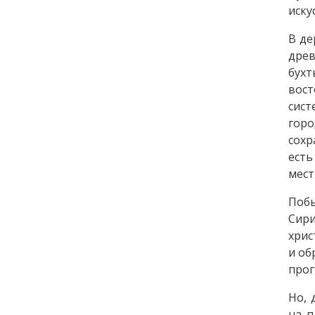
иску
В де
древ
бухт
вост
сист
горо
сохр
есть
мест
Побы
Сир
хрис
и об
прог
Но, 
на п