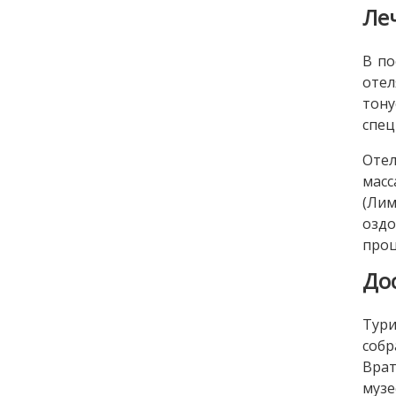
Ле
В по
оте
тону
спец
Отел
масс
(Лим
озд
проц
До
Тури
собр
Врат
музе