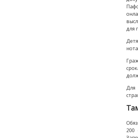
Пафо
онла
высл
для 
Детя
нота
Граж
срок
долж
Для 
стра
Та
Обяз
200 
Запр