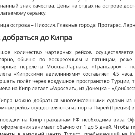
нанный знак качества. Цены на отдых на острове дос
лагаемому сервису.
ица острова – Никосия. Главные города: Протарас, Ларн
к добраться до Кипра
ьшое количество чартерных рейсов осуществляетс
улярно, обычно по воскресеньям и пятницам, реже 
улярные перелёты Москва-Ларнака, «Трансаэро» - п
лёта «Кипрскими авиалиниями» составляет 4,5 час
ршать полёт через воздушное пространство Турции, тр
иева на Кипр летает «Аэросвит», из Донецка – «Донбасса
ипра можно добраться многочисленными судами из по
мные рейсы осуществляются из порта Пирей (Греция) в
поездки на Кипр гражданам РФ необходима виза. Оф
 оформления занимает обычно от 1 до 5 дней. Чтобы 
менты в визовый центр. Турист, пребывающий на К