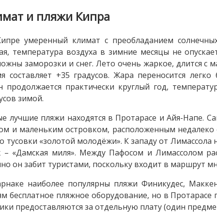
имат и пляжи Кипра
Кипре умеренный климат с преобладанием солнечных
ая, температура воздуха в зимние месяцы не опускае
ожны заморозки и снег. Лето очень жаркое, длится с м
я составляет +35 градусов. Жара переносится легко
н продолжается практически круглый год, температур
усов зимой.
е лучшие пляжи находятся в Протарасе и Айя-Напе. С
ом и маленьким островком, расположенным недалеко о
о тусовки «золотой молодёжи». К западу от Лимассола 
 – «Дамская миля». Между Пафосом и Лимассолом ра
но он забит туристами, поскольку входит в маршрут мн
рнаке наиболее популярны пляжи Финикудес, Макке
ям бесплатное пляжное оборудование, но в Протарасе 
ики предоставляются за отдельную плату (один предмет