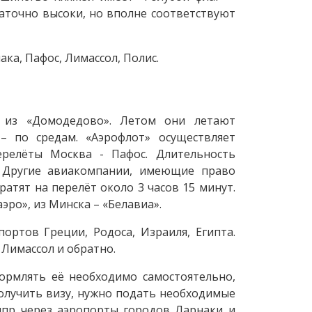
таточно высоки, но вполне соответствуют
ака, Пафос, Лимассол, Полис.
я из «Домодедово». Летом они летают
– по средам. «Аэрофлот» осуществляет
ерелёты Москва - Пафос. Длительность
а. Другие авиакомпании, имеющие право
атят на перелёт около 3 часов 15 минут.
эро», из Минска – «Белавиа».
ртов Греции, Родоса, Израиля, Египта.
 Лимассол и обратно.
ормлять её необходимо самостоятельно,
получить визу, нужно подать необходимые
ипр через аэропорты городов Ларнаки и