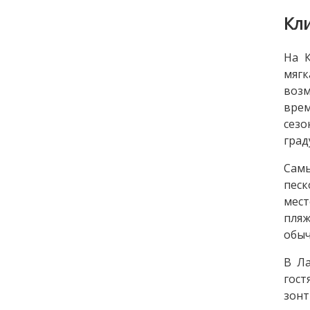
Кл
На 
мягк
возм
врем
сезо
град
Самы
песк
мест
пляж
обыч
В Ла
гост
зонт