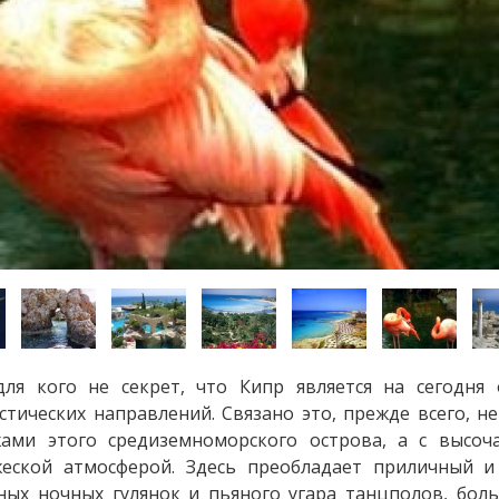
vious
vious
для кого не секрет, что Кипр является на сегодн
стических направлений. Связано это, прежде всего, 
жами этого средиземноморского острова, а с высо
еской атмосферой. Здесь преобладает приличный и
ых ночных гулянок и пьяного угара танцполов, боль