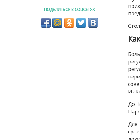
приз
ПОДЕЛИТЬСЯ В СОЦСЕТЯХ
пред
Стол
Ка
Бол
рег
рег
пере
сове
Из К
До К
Паро
Для 
срок
доку