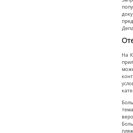
попу
доку
пре
Депа
От
На К
прил
можн
конт
усло
кате
Боль
тема
веро
Боль
пляж