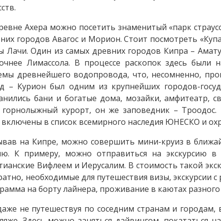
сств.
ревне Ахера можно посетить знаменитый «парк страус
них городов Авагос и Морион. Стоит посмотреть «Ку
ы Лачи. Один из самых древних городов Кипра – Амату
очнее Лимассола. В процессе раскопок здесь были 
емы древнейшего водопровода, что, несомненно, про
д – Курион был одним из крупнейших городов-госуд
анились бани и богатые дома, мозайки, амфитеатр, с
 горнолыжный курорт, он же заповедник – Троодос.
 включены в список всемирного наследия ЮНЕСКО и охр
вав на Кипре, можно совершить мини-круиз в ближай
ию. К примеру, можно отправиться на экскурсию в
тианские Вифлеем и Иерусалим. В стоимость такой экск
ратно, необходимые для путешествия визы, экскурсии с
рамма на борту лайнера, проживание в каютах разного 
даже не путешествуя по соседним странам и городам,
ляже. Здесь можно заняться дайвингом, покататься н