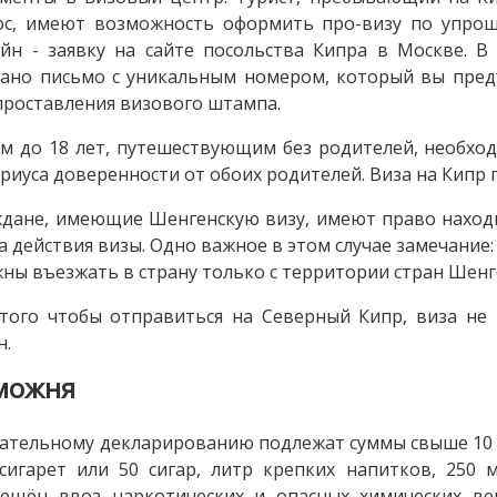
с, имеют возможность оформить про-визу по упрощ
йн - заявку на сайте посольства Кипра в Москве. В
ано письмо с уникальным номером, который вы пред
проставления визового штампа.
м до 18 лет, путешествующим без родителей, необхо
риуса доверенности от обоих родителей. Виза на Кипр 
дане, имеющие Шенгенскую визу, имеют право находи
а действия визы. Одно важное в этом случае замечание
ны въезжать в страну только с территории стран Шенг
того чтобы отправиться на Северный Кипр, виза н
н.
можня
ательному декларированию подлежат суммы свыше 10 
сигарет или 50 сигар, литр крепких напитков, 250 
ещён ввоз наркотических и опасных химических ве