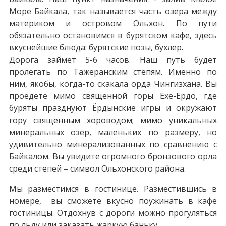
Море Байкала, так называется часть озера между
материком и островом Ольхон. По пути
обязательно остановимся в бурятском кафе, здесь
вкуснейшие блюда: бурятские позы, бухлер.
Дорога займет 5-6 часов. Наш путь будет
пролегать по Тажеранским степям. Именно по
ним, якобы, когда-то скакала орда Чингизхана. Вы
проедете мимо священной горы Ехе-Ердо, где
буряты празднуют Ёрдынские игры и окружают
гору священным хороводом; мимо уникальных
минеральных озер, маленьких по размеру, но
удивительно минерализованных по сравнению с
Байкалом. Вы увидите огромного бронзового орла
среди степей – символ Ольхонского района.
Мы разместимся в гостинице. Разместившись в
номере, вы сможете вкусно поужинать в кафе
гостиницы. Отдохнув с дороги можно прогуляться
по льду или заказать жаркую баньку.