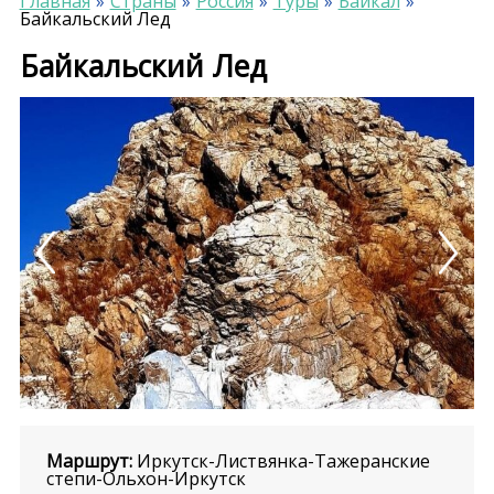
Главная
Страны
Россия
Туры
Байкал
Байкальский Лед
Байкальский Лед
Previous
Next
Маршрут:
Иркутск-Листвянка-Тажеранские
степи-Ольхон-Иркутск